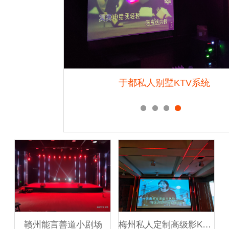
音乐节
于都私人别墅KTV系统
赣州能言善道小剧场
梅州私人定制高级影K会所