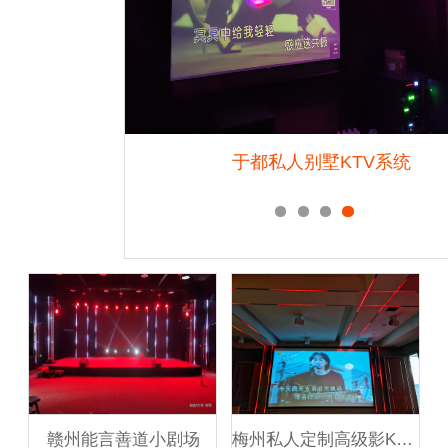
音乐节
于都私人别墅KTV系统
赣州能言善道小剧场
梅州私人定制高级影K会所