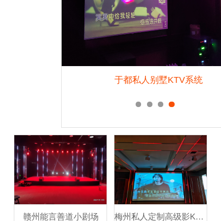
音乐节
于都私人别墅KTV系统
赣州能言善道小剧场
梅州私人定制高级影K会所