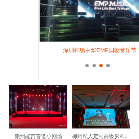
K会所
深圳锦绣中华EMP国朝音乐节
赣州能言善道小剧场
梅州私人定制高级影K会所